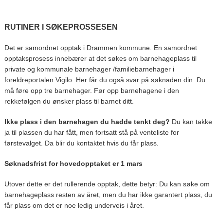
RUTINER I SØKEPROSSESEN
Det er samordnet opptak i Drammen kommune. En samordnet
opptaksprosess innebærer at det søkes om barnehageplass til
private og kommunale barnehager /familiebarnehager i
foreldreportalen Vigilo. Her får du også svar på søknaden din. Du
må føre opp tre barnehager. Før opp barnehagene i den
rekkefølgen du ønsker plass til barnet ditt.
Ikke plass i den barnehagen du hadde tenkt deg?
Du kan takke
ja til plassen du har fått, men fortsatt stå på venteliste for
førstevalget. Da blir du kontaktet hvis du får plass.
Søknadsfrist for hovedopptaket er 1 mars
Utover dette er det rullerende opptak, dette betyr: Du kan søke om
barnehageplass resten av året, men du har ikke garantert plass, du
får plass om det er noe ledig underveis i året.