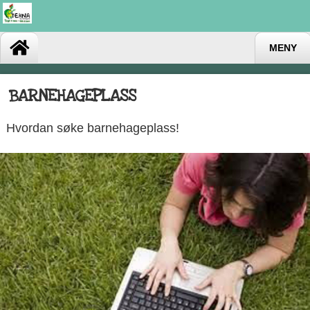
MENY
BARNEHAGEPLASS
Hvordan søke barnehageplass!